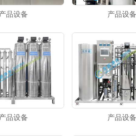
产品设备
产品设
产品设备
产品设