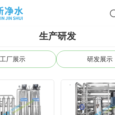
生产研发
工厂展示
研发展示