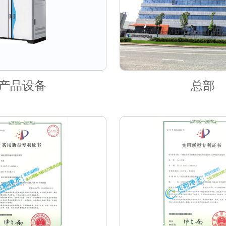
产品设备
总部